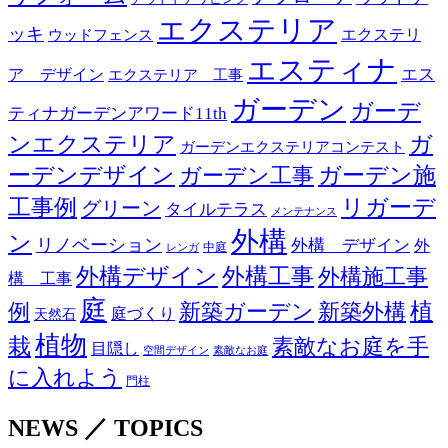
エクステリア
ッキ
エクステリ
ウッドフェンス
エスティナ
エス
ア デザイン
エクステリア 工事
ガーデン
ガーデ
ティナガーデンアワード11th
ンエクステリア
ガ
ガーデンエクステリアコンテスト
ーデンデザイン
ガーデン工事
ガーデン施
リガーデ
工事例
グリーン
タイルテラス
メンテナンス
外構
ン
リノベーション
外構 デザイン
外
中庭
レンガ
外構デザイン
外構工事
外構施工事
構 工事
庭
例
新築ガーデン
新築外構
植
庭づくり
天然石
植物
栽
素敵なお庭を手
目隠し
空間デザイン
素敵なお庭
に入れよう
門柱
NEWS ／ TOPICS