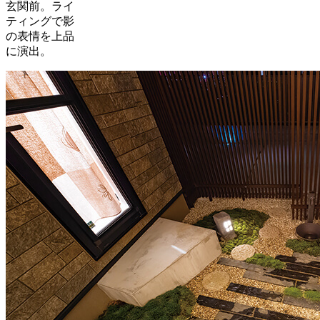
玄関前。ライ
ティングで影
の表情を上品
に演出。