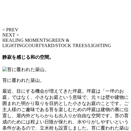
< PREV
NEXT >
HEALING MOMENTS
GREEN &
LIGHTING
COURTYARD/STOCK TREES/LIGHTING
静寂を感じる和の空間。
苔に覆われた築山。
最近、目にする機会が増えてきた坪庭。坪庭は「一坪のお
庭」ではなく、小さなお庭という意味で、元々は壁や建物に
囲まれた明かり取りを目的とした小さなお庭のことです。ご
主人様のご趣味である苔を楽しむための坪庭は建物の裏に位
置し、屋内外どちらからも出入りが自由な空間です。苔の育
成のためには程よい日陰が保たれ、水やりがしやすいという
条件があるので、立水栓も設置しました。苔に覆われた築山