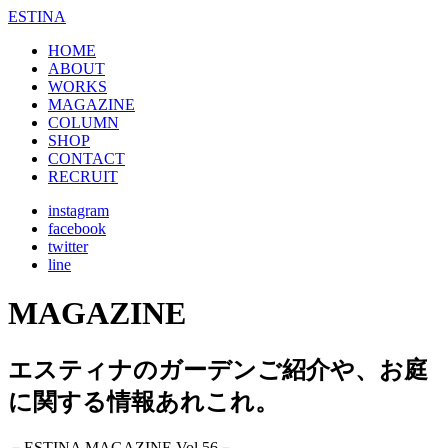
ESTINA
HOME
ABOUT
WORKS
MAGAZINE
COLUMN
SHOP
CONTACT
RECRUIT
instagram
facebook
twitter
line
MAGAZINE
エスティナのガーデンご紹介や、お庭
に関する情報あれこれ。
－ESTINA MAGAZINE Vol.56－