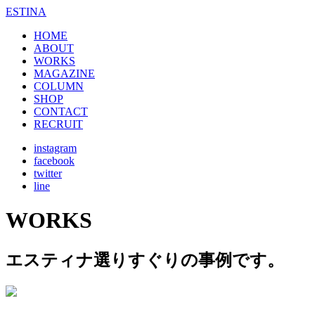
ESTINA
HOME
ABOUT
WORKS
MAGAZINE
COLUMN
SHOP
CONTACT
RECRUIT
instagram
facebook
twitter
line
WORKS
エスティナ選りすぐりの事例です。