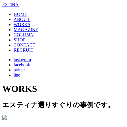
ESTINA
HOME
ABOUT
WORKS
MAGAZINE
COLUMN
SHOP
CONTACT
RECRUIT
instagram
facebook
twitter
line
WORKS
エスティナ選りすぐりの事例です。