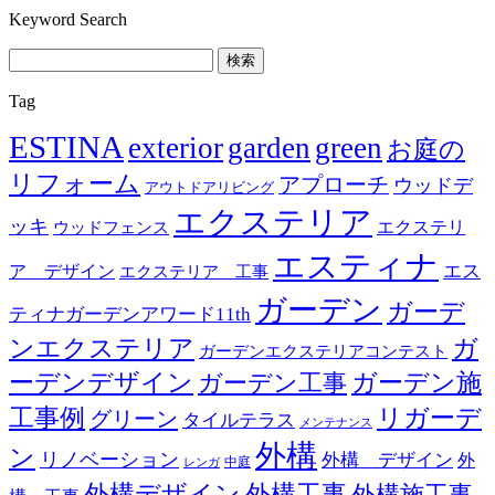
Keyword Search
検
索:
Tag
ESTINA
exterior
garden
green
お庭の
リフォーム
アプローチ
ウッドデ
アウトドアリビング
エクステリア
ッキ
エクステリ
ウッドフェンス
エスティナ
エス
ア デザイン
エクステリア 工事
ガーデン
ガーデ
ティナガーデンアワード11th
ンエクステリア
ガ
ガーデンエクステリアコンテスト
ーデンデザイン
ガーデン工事
ガーデン施
リガーデ
工事例
グリーン
タイルテラス
メンテナンス
外構
ン
リノベーション
外構 デザイン
外
中庭
レンガ
外構デザイン
外構工事
外構施工事