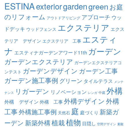
ESTINA
exterior
garden
green
お庭
のリフォーム
アプローチ
ウッ
アウトドアリビング
エクステリア
ドデッキ
エクス
ウッドフェンス
エスティ
テリア デザイン
エクステリア 工事
ナ
ガーデン
エスティナガーデンアワード11th
ガーデンエクステリア
ガーデンエクステリアコ
ガーデンデザイン
ガーデン工事
ンテスト
ガーデン施工事例
グリーン
タイルテラス
メンテ
外構
リガーデン
リノベーション
中庭
ナンス
レンガ
外構デザイン
外構
外構 デザイン
外構 工事
庭
工事
外構施工事例
新築ガ
庭づくり
天然石
植物
ーデン
植栽
新築外構
目隠し
空間デザイン
素敵