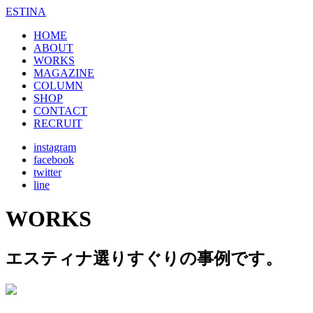
ESTINA
HOME
ABOUT
WORKS
MAGAZINE
COLUMN
SHOP
CONTACT
RECRUIT
instagram
facebook
twitter
line
WORKS
エスティナ選りすぐりの事例です。