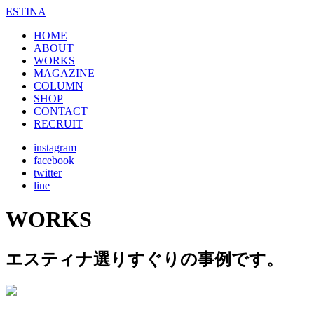
ESTINA
HOME
ABOUT
WORKS
MAGAZINE
COLUMN
SHOP
CONTACT
RECRUIT
instagram
facebook
twitter
line
WORKS
エスティナ選りすぐりの事例です。