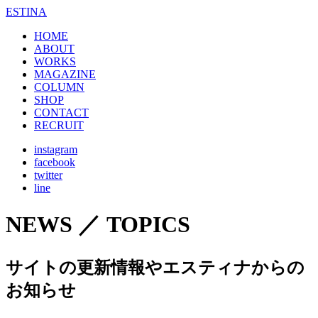
ESTINA
HOME
ABOUT
WORKS
MAGAZINE
COLUMN
SHOP
CONTACT
RECRUIT
instagram
facebook
twitter
line
NEWS ／ TOPICS
サイトの更新情報やエスティナからの
お知らせ