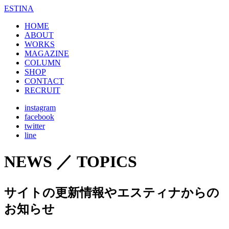
ESTINA
HOME
ABOUT
WORKS
MAGAZINE
COLUMN
SHOP
CONTACT
RECRUIT
instagram
facebook
twitter
line
NEWS ／ TOPICS
サイトの更新情報やエスティナからの
お知らせ