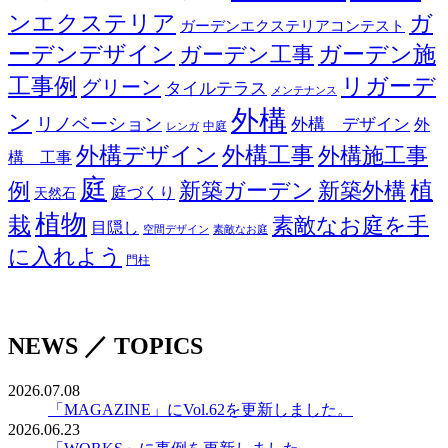
ンエクステリア
ガ
ガーデンエクステリアコンテスト
ーデンデザイン
ガーデン工事
ガーデン施
リガーデ
工事例
グリーン
タイルテラス
メンテナンス
外構
ン
リノベーション
外構 デザイン
外
中庭
レンガ
外構デザイン
外構工事
外構施工事
構 工事
庭
例
新築ガーデン
新築外構
植
庭づくり
天然石
植物
栽
素敵なお庭を手
目隠し
空間デザイン
素敵なお庭
に入れよう
門柱
NEWS ／ TOPICS
2026.07.08
「MAGAZINE」にVol.62を更新しました。
2026.06.23