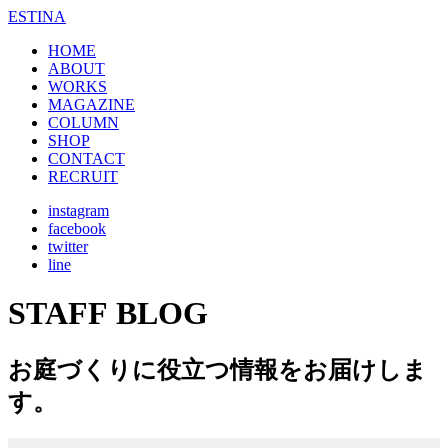
ESTINA
HOME
ABOUT
WORKS
MAGAZINE
COLUMN
SHOP
CONTACT
RECRUIT
instagram
facebook
twitter
line
STAFF BLOG
お庭づくりに役立つ情報をお届けしま
す。