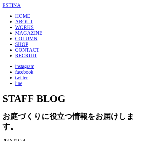
ESTINA
HOME
ABOUT
WORKS
MAGAZINE
COLUMN
SHOP
CONTACT
RECRUIT
instagram
facebook
twitter
line
STAFF BLOG
お庭づくりに役立つ情報をお届けしま
す。
2018.09.24