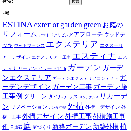
検索:
Tag
ESTINA
exterior
garden
green
お庭の
リフォーム
アプローチ
ウッドデ
アウトドアリビング
エクステリア
ッキ
エクステリ
ウッドフェンス
エスティナ
エス
ア デザイン
エクステリア 工事
ガーデン
ガーデ
ティナガーデンアワード11th
ンエクステリア
ガ
ガーデンエクステリアコンテスト
ーデンデザイン
ガーデン工事
ガーデン施
リガーデ
工事例
グリーン
タイルテラス
メンテナンス
外構
ン
リノベーション
外構 デザイン
外
中庭
レンガ
外構デザイン
外構工事
外構施工事
構 工事
庭
例
新築ガーデン
新築外構
植
庭づくり
天然石