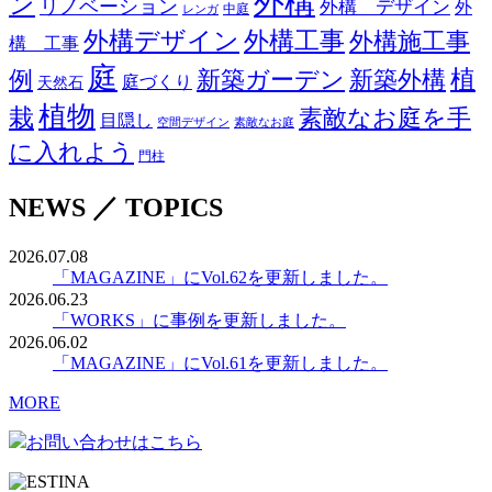
外構
ン
リノベーション
外構 デザイン
外
中庭
レンガ
外構デザイン
外構工事
外構施工事
構 工事
庭
例
新築ガーデン
新築外構
植
庭づくり
天然石
植物
栽
素敵なお庭を手
目隠し
空間デザイン
素敵なお庭
に入れよう
門柱
NEWS ／ TOPICS
2026.07.08
「MAGAZINE」にVol.62を更新しました。
2026.06.23
「WORKS」に事例を更新しました。
2026.06.02
「MAGAZINE」にVol.61を更新しました。
MORE
お問い合わせはこちら