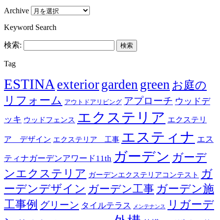
Archive
Keyword Search
検索:
Tag
ESTINA
exterior
garden
green
お庭の
リフォーム
アプローチ
ウッドデ
アウトドアリビング
エクステリア
ッキ
エクステリ
ウッドフェンス
エスティナ
エス
ア デザイン
エクステリア 工事
ガーデン
ガーデ
ティナガーデンアワード11th
ンエクステリア
ガ
ガーデンエクステリアコンテスト
ーデンデザイン
ガーデン工事
ガーデン施
リガーデ
工事例
グリーン
タイルテラス
メンテナンス