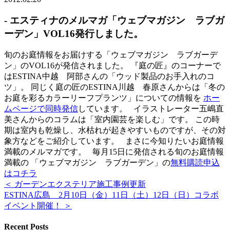
- エスティナのメルマガ「ウェブマガジン ラブガ
ーデン」VOL16発行しました。
旬のお庭情報をお届けする「ウェブマガジン ラブガーデ
ン」のVOL16が発信されました。 『庭の匠』のコーナーで
はESTINA中越 阿部さんの「ウッド製品のお手入れのコ
ツ」。 同じく庭の匠のESTINA川越 春原さんからは「冬の
お庭を彩るカラーリーフプランツ」についての情報を
ホー
ムページで同時発信
しています。 イラストレーター五嶋直
美さんからのコラムは「室内園芸を楽しむ」です。 この時
期は室内も乾燥し、水枯れが起きやすいものですが、その対
象方などをご紹介しています。 まさに今知りたいお庭情報
満載のメルマガです。 毎月15日に発信される旬のお庭情報
満載の 「ウェブマガジン ラブガーデン」の
無料購読申込
はコチラ
＜ ガーデンエクステリア施工事例更新
ESTINA広島 2月10日（金）11日（土）12日（日）コラボ
イベント開催！ ＞
Recent Posts