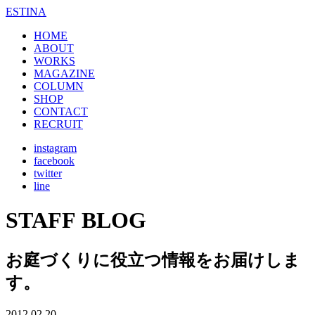
ESTINA
HOME
ABOUT
WORKS
MAGAZINE
COLUMN
SHOP
CONTACT
RECRUIT
instagram
facebook
twitter
line
STAFF BLOG
お庭づくりに役立つ情報をお届けしま
す。
2012.02.20