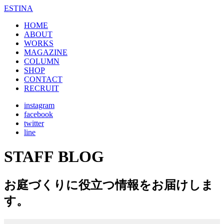
ESTINA
HOME
ABOUT
WORKS
MAGAZINE
COLUMN
SHOP
CONTACT
RECRUIT
instagram
facebook
twitter
line
STAFF BLOG
お庭づくりに役立つ情報をお届けしま
す。