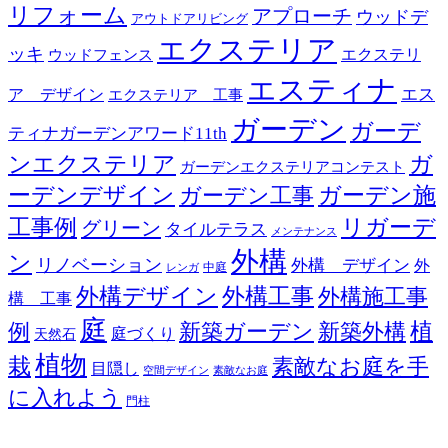
リフォーム
アプローチ
ウッドデ
アウトドアリビング
エクステリア
ッキ
エクステリ
ウッドフェンス
エスティナ
エス
ア デザイン
エクステリア 工事
ガーデン
ガーデ
ティナガーデンアワード11th
ンエクステリア
ガ
ガーデンエクステリアコンテスト
ーデンデザイン
ガーデン工事
ガーデン施
リガーデ
工事例
グリーン
タイルテラス
メンテナンス
外構
ン
リノベーション
外構 デザイン
外
中庭
レンガ
外構デザイン
外構工事
外構施工事
構 工事
庭
例
新築ガーデン
新築外構
植
庭づくり
天然石
植物
栽
素敵なお庭を手
目隠し
空間デザイン
素敵なお庭
に入れよう
門柱