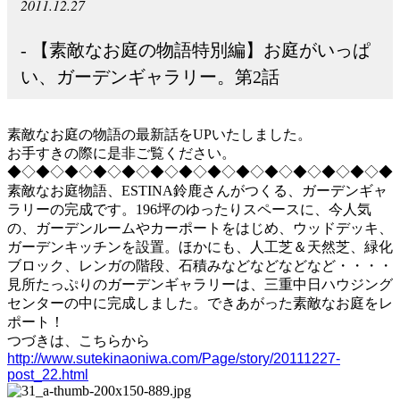
2011.12.27
- 【素敵なお庭の物語特別編】お庭がいっぱ
い、ガーデンギャラリー。第2話
素敵なお庭の物語の最新話をUPいたしました。
お手すきの際に是非ご覧ください。
◆◇◆◇◆◇◆◇◆◇◆◇◆◇◆◇◆◇◆◇◆◇◆◇◆◇◆
素敵なお庭物語、ESTINA鈴鹿さんがつくる、ガーデンギャ
ラリーの完成です。196坪のゆったりスペースに、今人気
の、ガーデンルームやカーポートをはじめ、ウッドデッキ、
ガーデンキッチンを設置。ほかにも、人工芝＆天然芝、緑化
ブロック、レンガの階段、石積みなどなどなどなど・・・・
見所たっぷりのガーデンギャラリーは、三重中日ハウジング
センターの中に完成しました。できあがった素敵なお庭をレ
ポート！
つづきは、こちらから
http://www.sutekinaoniwa.com/Page/story/20111227-
post_22.html