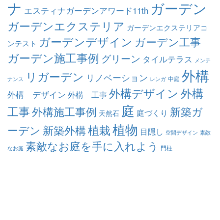
ナ
ガーデン
エスティナガーデンアワード11th
ガーデンエクステリア
ガーデンエクステリアコ
ガーデンデザイン
ガーデン工事
ンテスト
ガーデン施工事例
グリーン
タイルテラス
メンテ
外構
リガーデン
リノベーション
中庭
ナンス
レンガ
外構デザイン
外構
外構 デザイン
外構 工事
庭
工事
外構施工事例
新築ガ
庭づくり
天然石
植物
ーデン
植栽
新築外構
目隠し
空間デザイン
素敵
素敵なお庭を手に入れよう
門柱
なお庭