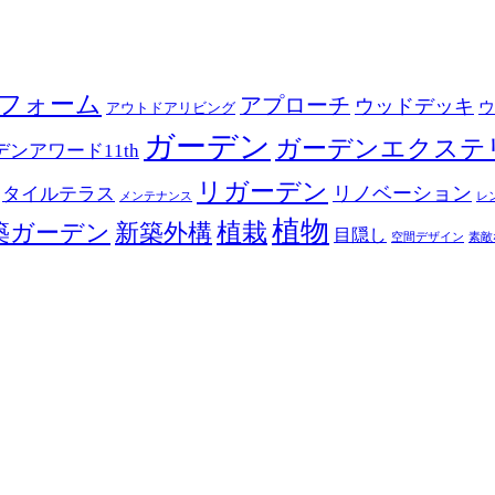
フォーム
アプローチ
ウッドデッキ
ウ
アウトドアリビング
ガーデン
ガーデンエクステ
ンアワード11th
リガーデン
リノベーション
タイルテラス
メンテナンス
レ
植物
築ガーデン
新築外構
植栽
目隠し
空間デザイン
素敵