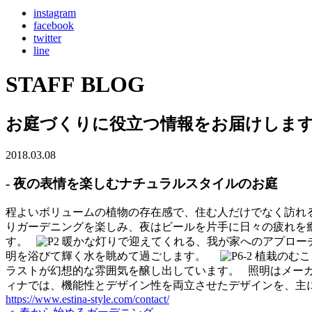
instagram
facebook
twitter
line
STAFF BLOG
お庭づくりに役立つ情報をお届けしま
2018.03.08
- 夜の表情を楽しむナチュラルスタイルのお庭
程よいボリュームの植物の存在感で、住む人だけでなく訪れる
りガーデニングを楽しみ、夜はビールを片手に日々の疲れを
す。
暖かな灯りで迎えてくれる、我が家へのアプロー
明を浴びて輝く水を眺めて過ごします。
植栽のむこ
ラストが幻想的な雰囲気を醸し出しています。 照明はメー
ィナでは、機能性とデザイン性を両立させたデザインを、主
https://www.estina-style.com/contact/