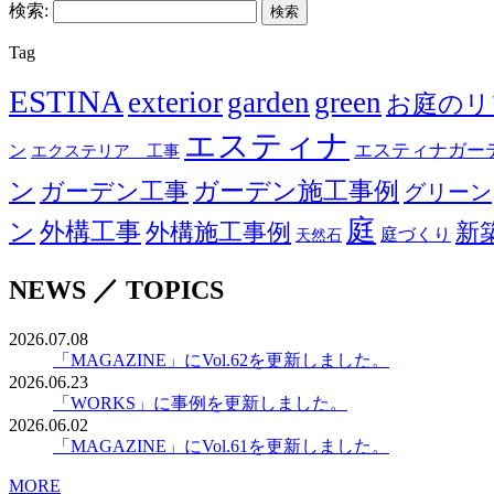
検索:
Tag
ESTINA
exterior
garden
green
お庭のリ
エスティナ
エスティナガーデ
ン
エクステリア 工事
ン
ガーデン工事
ガーデン施工事例
グリーン
庭
ン
外構工事
外構施工事例
新
庭づくり
天然石
NEWS ／ TOPICS
2026.07.08
「MAGAZINE」にVol.62を更新しました。
2026.06.23
「WORKS」に事例を更新しました。
2026.06.02
「MAGAZINE」にVol.61を更新しました。
MORE