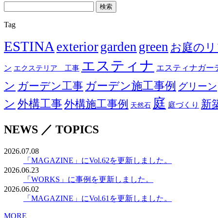
検
索:
Tag
ESTINA
exterior
garden
green
お庭のリ
エスティナ
エスティナガーデ
ン
エクステリア 工事
ン
ガーデン工事
ガーデン施工事例
グリーン
庭
ン
外構工事
外構施工事例
新
庭づくり
天然石
NEWS ／ TOPICS
2026.07.08
「MAGAZINE」にVol.62を更新しました。
2026.06.23
「WORKS」に事例を更新しました。
2026.06.02
「MAGAZINE」にVol.61を更新しました。
MORE