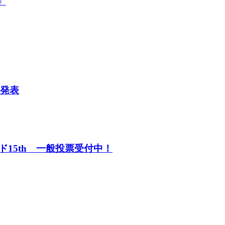
》
３発表
15th 一般投票受付中！