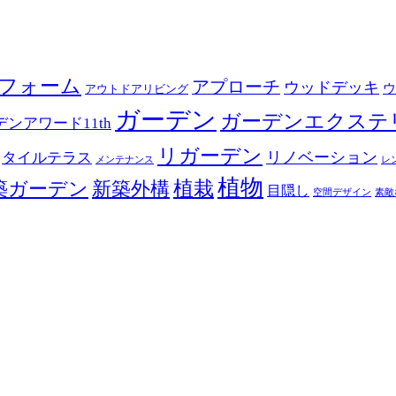
フォーム
アプローチ
ウッドデッキ
ウ
アウトドアリビング
ガーデン
ガーデンエクステ
ンアワード11th
リガーデン
リノベーション
タイルテラス
メンテナンス
レ
植物
築ガーデン
新築外構
植栽
目隠し
空間デザイン
素敵