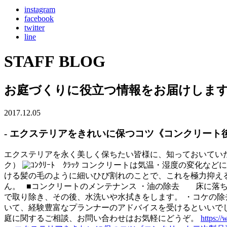
instagram
facebook
twitter
line
STAFF BLOG
お庭づくりに役立つ情報をお届けしま
2017.12.05
- エクステリアをきれいに保つコツ《コンクリート
エクステリアを永く美しく保ちたい皆様に、知っておいていた
ク）
コンクリートは気温・湿度の変化などに
ける髪の毛のように細いひび割れのことで、これを極力抑え
ん。 ■コンクリートのメンテナンス ・油の除去 床に落
で取り除き、その後、水洗いや水拭きをします。 ・コケの
いて、経験豊富なプランナーのアドバイスを受けるといいでし
庭に関するご相談、お問い合わせはお気軽にどうぞ。
https://