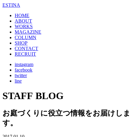
ESTINA
HOME
ABOUT
WORKS
MAGAZINE
COLUMN
SHOP
CONTACT
RECRUIT
instagram
facebook
twitter
line
STAFF BLOG
お庭づくりに役立つ情報をお届けしま
す。
2017.01.10