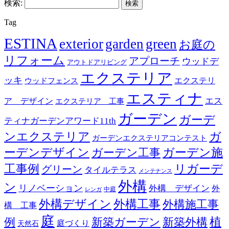
検索:
Tag
ESTINA
exterior
garden
green
お庭の
リフォーム
アプローチ
ウッドデ
アウトドアリビング
エクステリア
ッキ
エクステリ
ウッドフェンス
エスティナ
エス
ア デザイン
エクステリア 工事
ガーデン
ガーデ
ティナガーデンアワード11th
ンエクステリア
ガ
ガーデンエクステリアコンテスト
ーデンデザイン
ガーデン工事
ガーデン施
リガーデ
工事例
グリーン
タイルテラス
メンテナンス
外構
ン
リノベーション
外構 デザイン
外
中庭
レンガ
外構デザイン
外構工事
外構施工事
構 工事
庭
例
新築ガーデン
新築外構
植
庭づくり
天然石